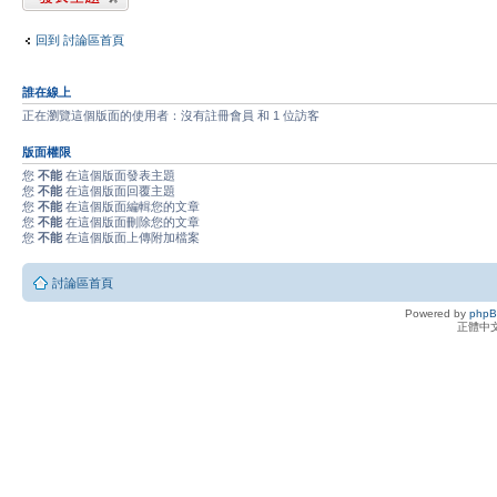
回到 討論區首頁
誰在線上
正在瀏覽這個版面的使用者：沒有註冊會員 和 1 位訪客
版面權限
您
不能
在這個版面發表主題
您
不能
在這個版面回覆主題
您
不能
在這個版面編輯您的文章
您
不能
在這個版面刪除您的文章
您
不能
在這個版面上傳附加檔案
討論區首頁
Powered by
php
正體中