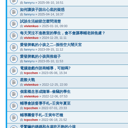
由
fannyru
» 2025-06-10, 16:51
如何讓孩子說出心底的疑惑
由
fannyru
» 2025-04-14, 16:37
試談生活細節怎麼問清楚
由
vivienkuo
» 2025-01-16, 09:00
每天哭泣不進教室的學生，會不會讓專輔老師焦慮？
由
vivienkuo
» 2024-11-29, 11:11
愛發脾氣的小孩之二--孫悟空大鬧天宮
由
fannyru
» 2023-09-15, 11:12
愛發脾氣的小孩與推箱子
由
fannyru
» 2023-05-10, 11:53
電腦遊戲作諮商輔導，可能嗎?
由
tcpcchen
» 2023-05-06, 15:34
星際大戰
由
vivienkuo
» 2022-12-25, 22:00
個案概念形成隨筆--偷竊的學生
由
vivienkuo
» 2022-12-06, 07:53
輔導會談督導手札--壬寅年夏至
由
tcpcchen
» 2022-07-01, 23:33
輔導團督手札--壬寅年芒種
由
tcpcchen
» 2022-06-18, 21:52
受驚嚇的媽媽和永遠吃不飽的小孩