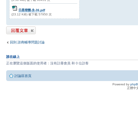
日星楷體-永-36.pdf
(23.12 KiB) 被下載 57950 次
發表回覆
回到 諮商輔導問題討論
誰在線上
正在瀏覽這個版面的使用者：沒有註冊會員 和 0 位訪客
討論區首頁
Powered by
php
正體中